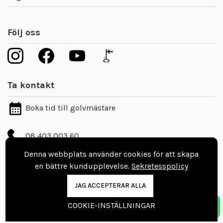
Följ oss
Ta kontakt
Boka tid till golvmästare
08 403 003 60
info@vinylgolvbutiken.se
Denna webbplats använder cookies för att skapa
en bättre kundupplevelse.
Sekretesspolicy
Kontaktuppgifter
JAG ACCEPTERAR ALLA
Nordic Floors Oy
COOKIE-INSTÄLLNINGAR
Pajakuja 7, 62100 Lapua