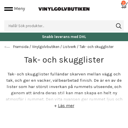
0
Meny
Snabb leverans med DHL
Framsida
/
Vinylgolvbutiken
/
Listverk
/
Tak- och skugglister
Tak- och skugglister
Tak- och skugglister fulländar skarven mellan vägg och
tak, och ger en vacker, välbearbetad finish. De är en av de
lister som har störst inverkan på rummets utseende, och
genom att ändra deras stil kan man skapa en helt ny
atmosfär i rummet. Den vita nyansen ger rummet ljus och
fräschar upp hela utrymmet. Neutrala och enkla lister låter
+
Läs mer
dessutom ytmaterialen och övrig inredning stå i fokus.
Våra taklister tillverkas i Finland av högkvalitativ och
kvistfattig furu, som är ett hållbart och populärt