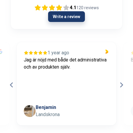
4.1
120
reviews
Write a review
1 year ago
Jag är nöjd med både det administrativa
B
och av produkten själv.
Benjamin
Landskrona
Page 1 of 45