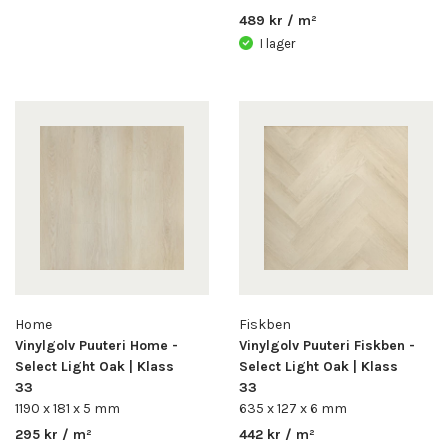
489 kr / m²
I lager
Home
Fiskben
Vinylgolv Puuteri Home -
Vinylgolv Puuteri Fiskben -
Select Light Oak | Klass
Select Light Oak | Klass
33
33
1190 x 181 x 5 mm
635 x 127 x 6 mm
295 kr / m²
442 kr / m²