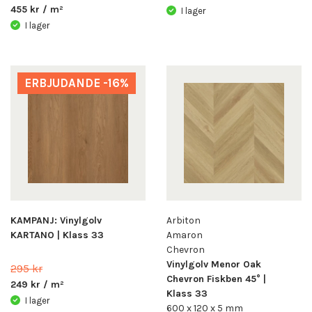
455 kr / m²
I lager
I lager
ERBJUDANDE -16%
KAMPANJ: Vinylgolv
Arbiton
KARTANO | Klass 33
Amaron
Chevron
Vinylgolv Menor Oak
295 kr
Chevron Fiskben 45° |
249 kr / m²
Klass 33
I lager
600 x 120 x 5 mm