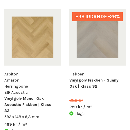
ERBJUDANDE -26%
Arbiton
Fiskben
Amaron
Vinylgolv Fiskben - Sunny
Herringbone
Oak | Klass 32
EIR Acoustic
Vinylgolv Menor Oak
389 kr
Acoustic Fiskben | Klass
289 kr / m²
33
I lager
592 x 148 x 6,3 mm
489 kr / m²