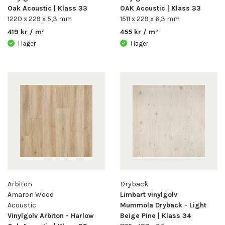
fiskbensdesign. Tack vare sin höga kvalitet är vinylgolvet
Oak Acoustic | Klass 33
OAK Acoustic | Klass 33
utmärkt både för hem och offentliga utrymmen där
1220 x 229 x 5,3 mm
1511 x 229 x 6,3 mm
särskild hållbarhet krävs.
419 kr / m²
455 kr / m²
I lager
I lager
Planera ditt nya golv
Vill du se hur vinylgolvet skulle se ut i just ditt hem?
Ladda upp en bild på ditt rum i vår
kostnadsfria
rumsplanerare
och prova olika vinylplankor i ditt eget
hem. Du ser direkt vilken nyans och mönstring som passar
bäst till din inredning. Du kan enkelt byta mellan olika
vinylgolv och jämföra alternativ i en verklig miljö.
Beställ provbitar
Beställ nu
gratis provbitar
och upplev vinylgolvets kvalitet
i ditt eget hem. Med provbitarna kan du känna på ytan,
jämföra nyanser och vara säker på ditt val. Låt oss
tillsammans designa det perfekta vinylplankgolvet för ditt
Arbiton
Dryback
hem – börja designa i
rumsplaneraren
eller
beställ
Amaron Wood
Limbart vinylgolv
provbitar
redan idag!
Acoustic
Mummola Dryback - Light
Vinylgolv Arbiton - Harlow
Beige Pine | Klass 34