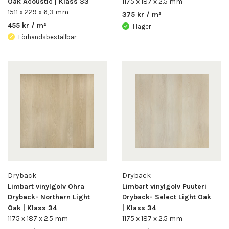
Oak Acoustic | Klass 33
1175 x 187 x 2.5 mm
1511 x 229 x 6,3 mm
375 kr / m²
455 kr / m²
I lager
Förhandsbeställbar
Dryback
Dryback
Limbart vinylgolv Ohra
Limbart vinylgolv Puuteri
Dryback- Northern Light
Dryback- Select Light Oak
Oak | Klass 34
| Klass 34
1175 x 187 x 2.5 mm
1175 x 187 x 2.5 mm