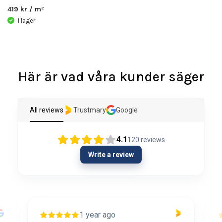
419 kr / m²
I lager
Här är vad våra kunder säger
All reviews
Trustmary
Google
4.1
120
reviews
Write a review
1 year ago