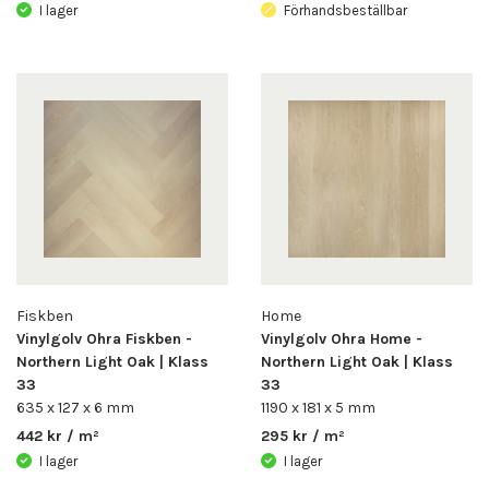
I lager
Förhandsbeställbar
Fiskben
Home
Vinylgolv Ohra Fiskben -
Vinylgolv Ohra Home -
Northern Light Oak | Klass
Northern Light Oak | Klass
33
33
635 x 127 x 6 mm
1190 x 181 x 5 mm
442 kr / m²
295 kr / m²
I lager
I lager