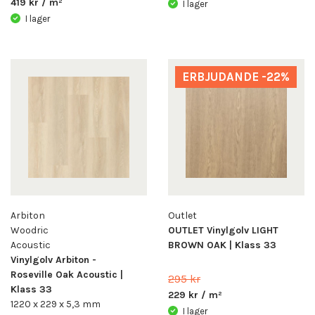
419 kr / m²
I lager
I lager
ERBJUDANDE -22%
Arbiton
Outlet
Woodric
OUTLET Vinylgolv LIGHT
Acoustic
BROWN OAK | Klass 33
Vinylgolv Arbiton -
Roseville Oak Acoustic |
295 kr
Klass 33
229 kr / m²
1220 x 229 x 5,3 mm
I lager