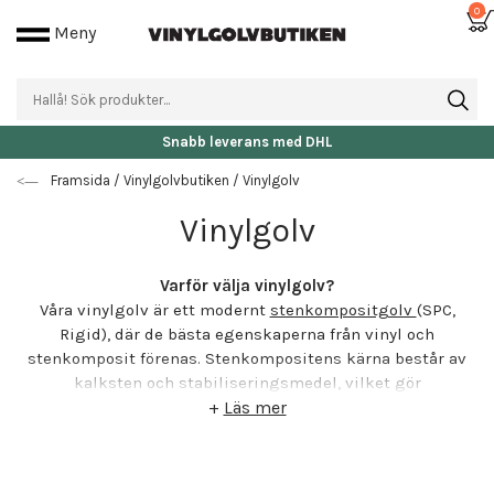
0
Meny
Fri frakt då beställningen är över 25.000 kr
Framsida
/
Vinylgolvbutiken
/
Vinylgolv
Vinylgolv
Varför välja vinylgolv?
Våra vinylgolv är ett modernt
stenkompositgolv
(SPC,
Rigid), där de bästa egenskaperna från vinyl och
stenkomposit förenas. Stenkompositens kärna består av
kalksten och stabiliseringsmedel, vilket gör
vinylplankorna exceptionellt hållbara och stabila. Trots att
+
Läs mer
det är ett högteknologiskt golvmaterial ser vinylgolvet ut
som ett helt äkta trägolv.