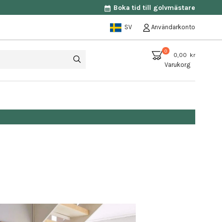
Boka tid till golvmästare
SV
Användarkonto
0
0,00 kr
Varukorg
Vi u