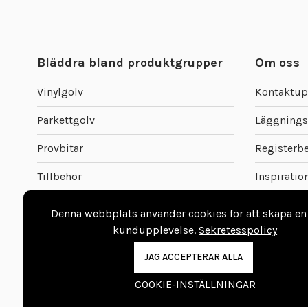
Bläddra bland produktgrupper
Om oss
Vinylgolv
Kontaktup
Parkettgolv
Läggnings
Provbitar
Registerb
Tillbehör
Inspiratio
Listverk
Beställ pr
Denna webbplats använder cookies för att skapa en
kundupplevelse.
Sekretesspolicy
Företaget
JAG ACCEPTERAR ALLA
Leveransvi
COOKIE-INSTÄLLNINGAR
Ångerblan