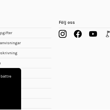
Följ oss
pgifter
anvisningar
eskrivning
n
ovbitar
 bättre
llkor
kett