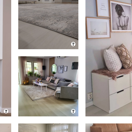
?
?
?