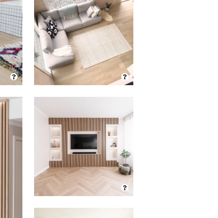
?
?
?