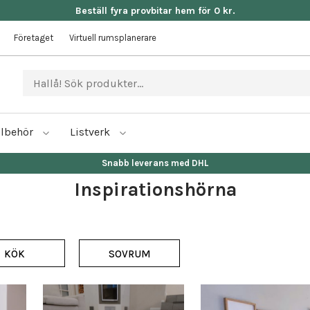
Beställ fyra provbitar hem för 0 kr.
Företaget
Virtuell rumsplanerare
llbehör
Listverk
Fri frakt då beställningen är över 25.000 kr
Inspirationshörna
KÖK
SOVRUM