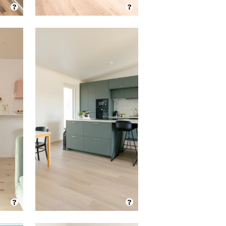
?
?
?
?