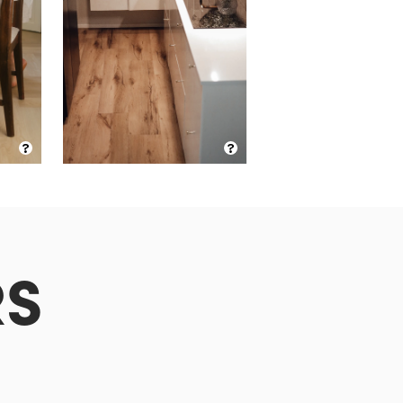
?
?
RS