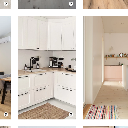
?
?
?
?