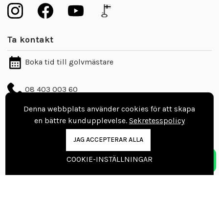
Ta kontakt
Boka tid till golvmästare
08 403 003 60
info@vinylgolvbutiken.se
Denna webbplats använder cookies för att skapa
en bättre kundupplevelse.
Sekretesspolicy
Kontaktuppgifter
JAG ACCEPTERAR ALLA
Nordic Floors Oy
COOKIE-INSTÄLLNINGAR
Pajakuja 7, 62100 Lapua
Finland