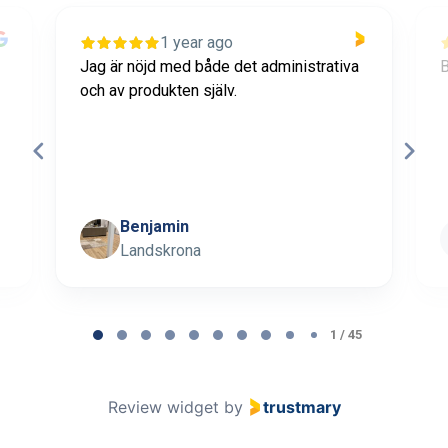
1 year ago
Jag är nöjd med både det administrativa
B
och av produkten själv.
Benjamin
Landskrona
Page 1 of 45
1 / 45
Review widget
by
trustmary