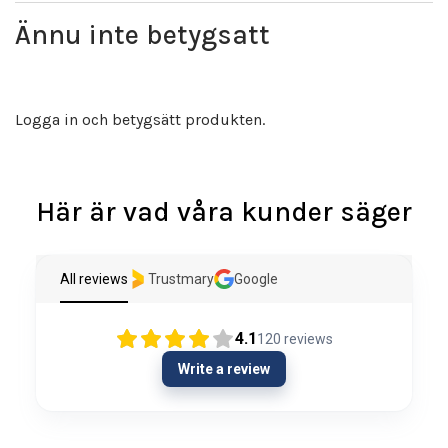
Ännu inte betygsatt
Logga in och betygsätt produkten.
Här är vad våra kunder säger
All reviews
Trustmary
Google
4.1
120
reviews
Write a review