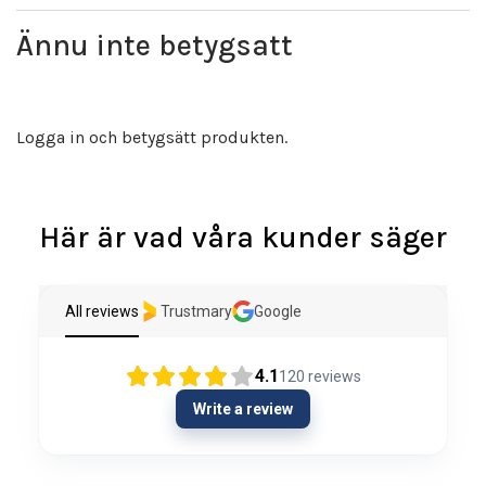
Ännu inte betygsatt
Logga in och betygsätt produkten.
Här är vad våra kunder säger
All reviews
Trustmary
Google
4.1
120
reviews
Write a review