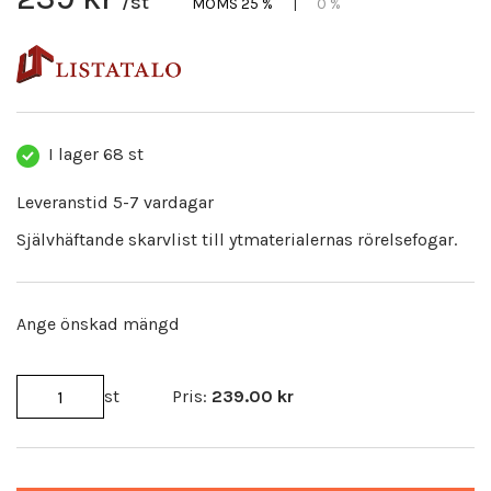
/st
MOMS 25 %
|
0 %
I lager
68 st
Leveranstid 5-7 vardagar
Självhäftande skarvlist till ytmaterialernas rörelsefogar.
Ange önskad mängd
st
Pris:
239.00
kr