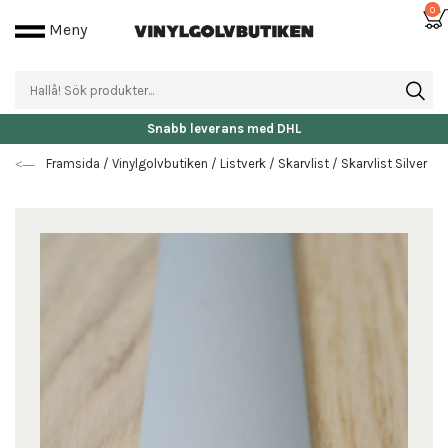
0
Meny
Fri frakt då beställningen är över 25.000 kr
Framsida
/
Vinylgolvbutiken
/
Listverk
/
Skarvlist
/
Skarvlist Silver