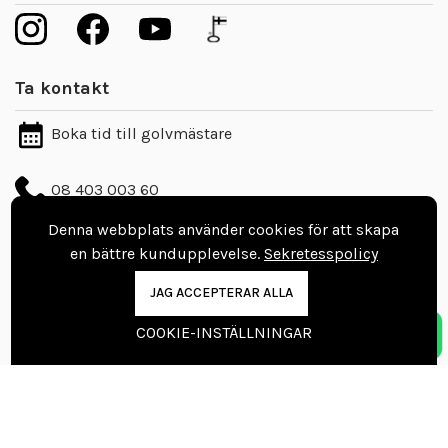
Ta kontakt
Boka tid till golvmästare
08 403 003 60
info@vinylgolvbutiken.se
Denna webbplats använder cookies för att skapa
en bättre kundupplevelse.
Sekretesspolicy
Kontaktuppgifter
JAG ACCEPTERAR ALLA
Nordic Floors Oy
COOKIE-INSTÄLLNINGAR
Pajakuja 7, 62100 Lapua
Finland