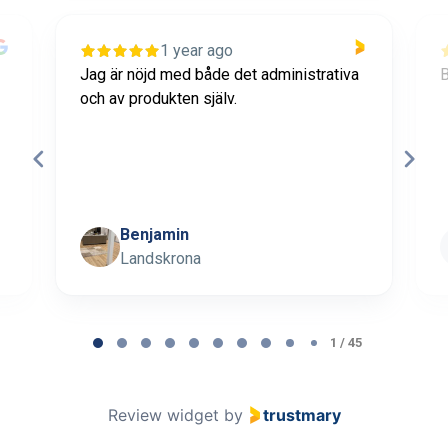
1 year ago
Jag är nöjd med både det administrativa
B
och av produkten själv.
Benjamin
Landskrona
Page 1 of 45
1 / 45
Review widget
by
trustmary