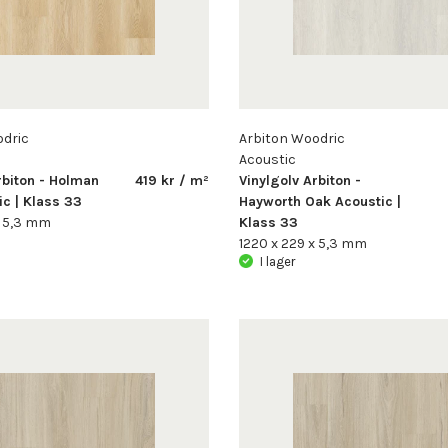
odric
Arbiton Woodric
Acoustic
rbiton - Holman
419 kr / m²
Vinylgolv Arbiton -
c | Klass 33
Hayworth Oak Acoustic |
x 5,3 mm
Klass 33
1220 x 229 x 5,3 mm
I lager