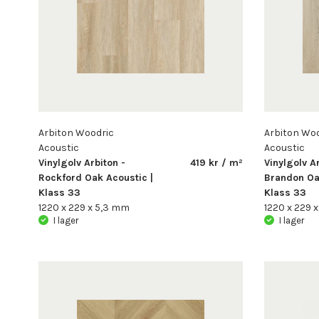
Arbiton Woodric
Arbiton Woo
Acoustic
Acoustic
Vinylgolv Arbiton -
419 kr / m²
Vinylgolv Ar
Rockford Oak Acoustic |
Brandon Oa
Klass 33
Klass 33
1220 x 229 x 5,3 mm
1220 x 229 
I lager
I lager