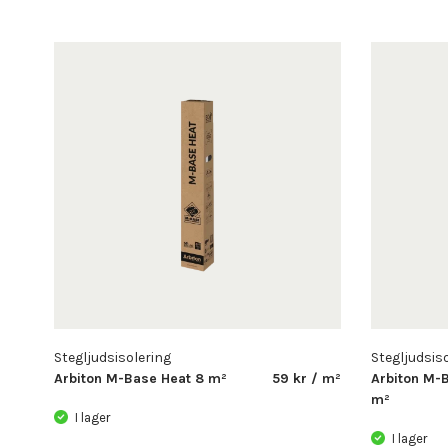
Stegljudsisolering
Stegljudsis
Arbiton M-Base Heat 8 m²
59 kr / m²
Arbiton M-
m²
I lager
I lager