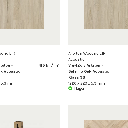
dric EIR
Arbiton Woodric EIR
Acoustic
biton -
419 kr / m²
Vinylgolv Arbiton -
k Acoustic |
Salerno Oak Acoustic |
Klass 33
x 5,3 mm
1220 x 229 x 5,3 mm
I lager