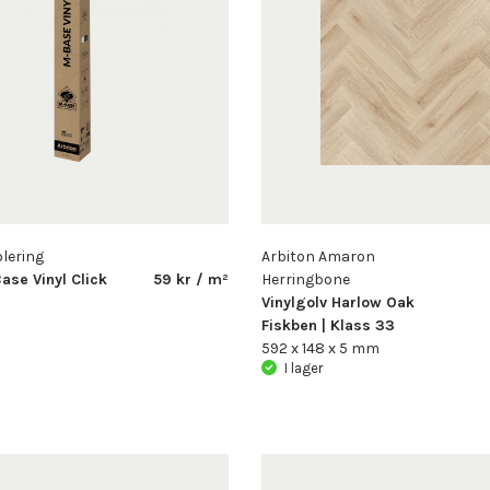
olering
Arbiton Amaron
ase Vinyl Click
59 kr / m²
Herringbone
Vinylgolv Harlow Oak
Fiskben | Klass 33
592 x 148 x 5 mm
I lager