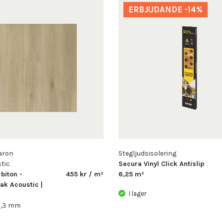
ERBJUDANDE -14%
aron
Stegljudsisolering
tic
Secura Vinyl Click Antislip
biton -
455 kr / m²
6,25 m²
ak Acoustic |
I lager
 6,3 mm