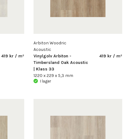
Arbiton Woodric
Acoustic
419 kr / m²
Vinylgolv Arbiton -
419 kr / m²
Timbersland Oak Acoustic
| Klass 33
1220 x 229 x 5,3 mm
I lager