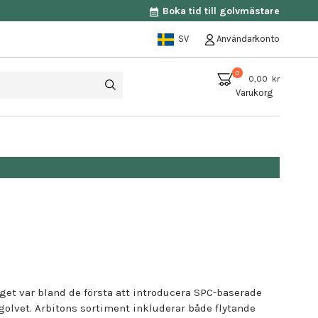
Boka tid till golvmästare
SV
Användarkonto
0
0,00 kr
Varukorg
 beställningen är över 25.000 kr
aget var bland de första att introducera SPC-baserade
olvet. Arbitons sortiment inkluderar både flytande