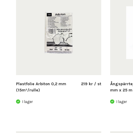
Plastfolie Arbiton 0,2 mm
219 kr / st
Ångspärrtej
(15m²/rulle)
mm x 25 m
I lager
I lager