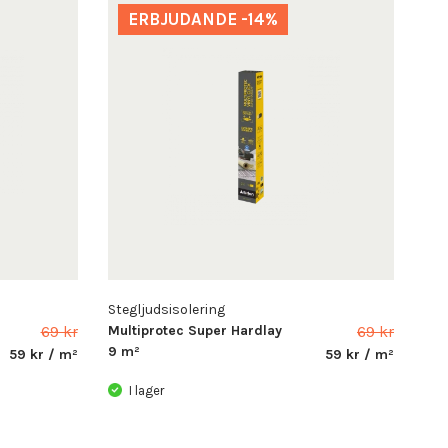
ERBJUDANDE -14%
Stegljudsisolering
69 kr
Multiprotec Super Hardlay
69 kr
9 m²
59 kr / m²
59 kr / m²
I lager