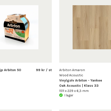
p Arbiton 50
99 kr / st
Arbiton Amaron
Wood Acoustic
Vinylgolv Arbiton - Yankee
Oak Acoustic | Klass 33
1511 x 229 x 6,3 mm
I lager