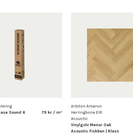
olering
Arbiton Amaron
Base Sound 6
79 kr / m²
Herringbone EIR
Acoustic
Vinylgolv Menor Oak
Acoustic Fiskben | Klass