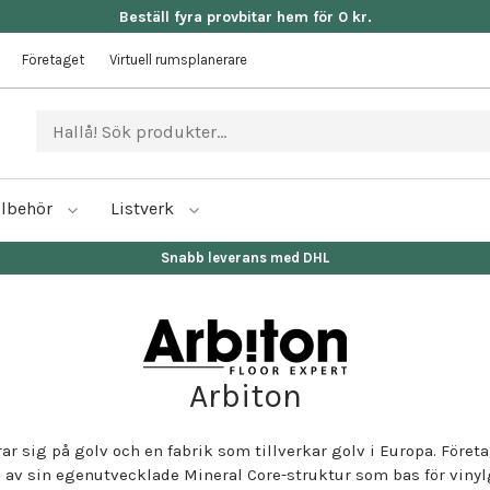
Beställ fyra provbitar hem för 0 kr.
Företaget
Virtuell rumsplanerare
llbehör
Listverk
Fri frakt då
Arbiton
r sig på golv och en fabrik som tillverkar golv i Europa. Föret
av sin egenutvecklade Mineral Core-struktur som bas för vinylg