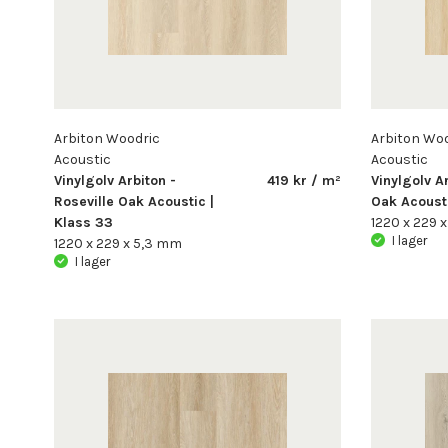
Arbiton Woodric
Arbiton Wo
Acoustic
Acoustic
Vinylgolv Arbiton -
419 kr / m²
Vinylgolv A
Roseville Oak Acoustic |
Oak Acousti
Klass 33
1220 x 229 
I lager
1220 x 229 x 5,3 mm
I lager