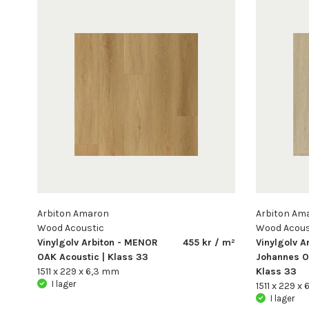
Arbiton Amaron
Arbiton Am
Wood Acoustic
Wood Acous
Vinylgolv Arbiton - MENOR
455 kr / m²
Vinylgolv Ar
OAK Acoustic | Klass 33
Johannes O
1511 x 229 x 6,3 mm
Klass 33
I lager
1511 x 229 x
I lager