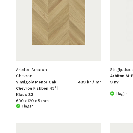
Arbiton Amaron
Stegljudsis
Chevron
Arbiton M-B
Vinylgolv Menor Oak
489 kr / m²
9 m²
Chevron Fiskben 45° |
I lager
Klass 33
600 x 120 x 5 mm
I lager