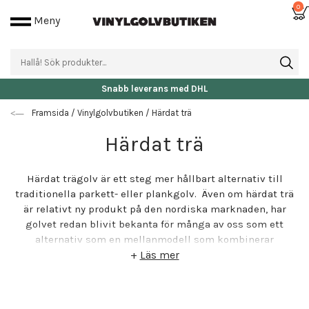
0
Meny
Snabb leverans med DHL
Framsida
/
Vinylgolvbutiken
/
Härdat trä
Härdat trä
Härdat trägolv är ett steg mer hållbart alternativ till
traditionella parkett- eller plankgolv. Även om härdat trä
är relativt ny produkt på den nordiska marknaden, har
golvet redan blivit bekanta för många av oss som ett
alternativ som en mellanmodell som kombinerar
egenskaperna hos laminat- eller vinylgolv och massivt
+
Läs mer
trägolv. Vanligtvis är dock ramen av härdat trägolv gjord
av HDF, vars problem är en av anledningarna till att
laminatgolv minskar i popularitet.