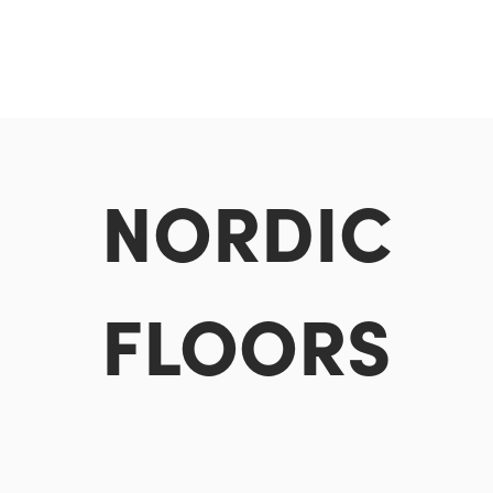
exceptionellt slitstarkt resultat. Tester har visat att
härdade golv är upp till tre gånger mer hållbara än vanliga
trägolv. Dessutom är tillverkningsprocessen miljövänlig,
eftersom det gör det möjligt att använda trä som annars
inte skulle ha använts. Om du söker ett golv med träkänsla
och hög slitstyrka, är breda plankor i härdat trä ett
utmärkt val.
NORDIC
Skötselanvisning för härdat trä
För att bevara golvets fina finish och hållbarhet är
regelbundet underhåll avgörande. Genom att ta hand om
FLOORS
golvet och rengöra det kontinuerligt förhindras fläckar och
underlättas framtida städning. Här är några viktiga
skötselråd för ditt golv:
•
Rengöring:
Dammsug eller torrmoppa golvet
regelbundet. För daglig rengöring använd ett pH-neutralt
rengöringsmedel utspätt i vatten. Undvik
rengöringsmedel som innehåller ammoniak.