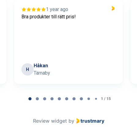
1 year ago
Bra produkter till rätt pris!
Håkan
H
Tärnaby
1 / 15
Review widget
by
trustmary