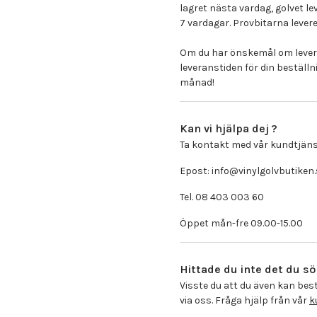
lagret nästa vardag, golvet l
7 vardagar. Provbitarna lever
Om du har önskemål om levera
leveranstiden för din beställnin
månad!
Kan vi hjälpa dej ?
Ta kontakt med vår kundtjäns
Epost: info@vinylgolvbutiken.
Tel. 08 403 003 60
Öppet mån-fre 09.00-15.00
Hittade du inte det du sö
Visste du att du även kan best
via oss. Fråga hjälp från vår
k