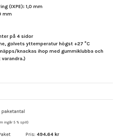
ring (IXPE): 1,0 mm
50 mm
ter på 4 sidor
e, golvets yttemperatur högst +27 °C
 knäpps/knackas ihop med gummiklubba och
 varandra.)
 paketantal
 ingår 5 % spill)
Paket
Pris:
494.64
kr