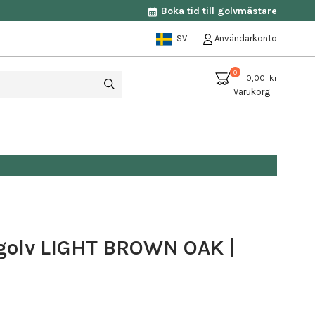
Boka tid till golvmästare
SV
Användarkonto
0
0,00 kr
Varukorg
golv LIGHT BROWN OAK |