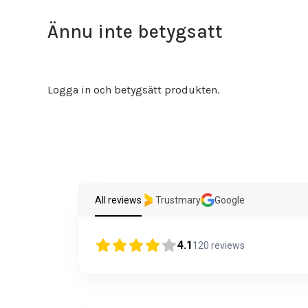
Ännu inte betygsatt
Logga in och betygsätt produkten.
All reviews
Trustmary
Google
4.1
120
reviews