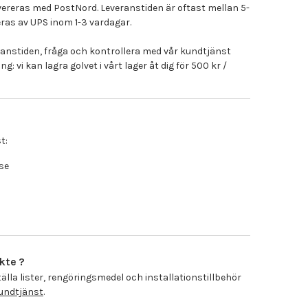
evereras med PostNord. Leveranstiden är oftast mellan 5-
eras av UPS inom 1-3 vardagar.
nstiden, fråga och kontrollera med vår kundtjänst
g: vi kan lagra golvet i vårt lager åt dig för 500 kr /
t:
se
kte ?
älla lister, rengöringsmedel och installationstillbehör
undtjänst
.