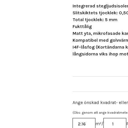
Integrerad stegljudsisole
Slitskiktets tjocklek: 0,
Total tjocklek: 5 mm
Fukttålig
Matt yta, mikrofasade kan
Kompatibel med golvvärm
I4F-låsfog (Kortändarna
långsidorna viks ihop mot
Ange önskad kvadrat- eller
(Obs: genom att ange kvadratmetern
m²
/