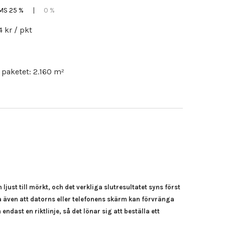
S 25 %
|
0 %
4 kr
/ pkt
 paketet:
2.160
m²
ljust till mörkt, och det verkliga slutresultatet syns först
a även att datorns eller telefonens skärm kan förvränga
 endast en riktlinje, så det lönar sig att beställa ett