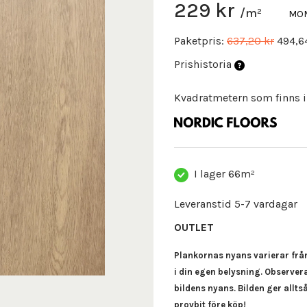
229 kr
/m²
MOM
Paketpris:
637,20 kr
494,6
Prishistoria
Kvadratmetern som finns i
I lager
66m²
Leveranstid 5-7 vardagar
OUTLET
Plankornas nyans varierar från 
i din egen belysning. Observer
bildens nyans. Bilden ger alltså
provbit före köp!