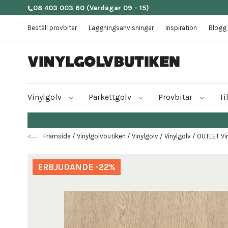
08 403 003 60
(Vardagar 09 - 15)
Beställ provbitar
Läggningsanvisningar
Inspiration
Blogg
Vinylgolv
Parkettgolv
Provbitar
Ti
Framsida
/
Vinylgolvbutiken
/
Vinylgolv
/
Vinylgolv
/
OUTLET Vi
ERBJUDANDE -22%