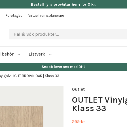
Beställ fyra provbitar hem för 0 kr.
Företaget
Virtuell rumsplanerare
llbehör
Listverk
Snabb leverans med DHL
nylgolv LIGHT BROWN OAK | Klass 33
Outlet
OUTLET Vinyl
Klass 33
295 kr