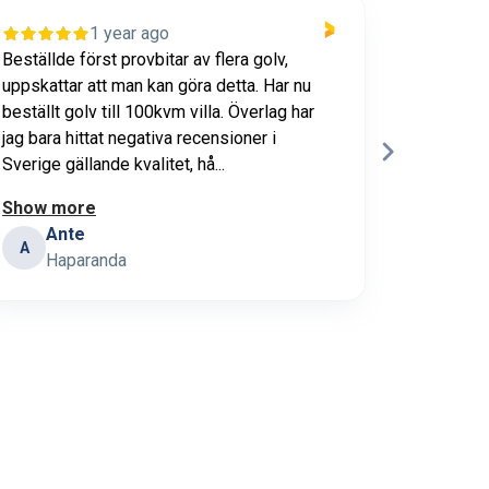
1 year ago
Beställde först provbitar av flera golv,
Trevligt 
uppskattar att man kan göra detta. Har nu
kundtjänst
beställt golv till 100kvm villa. Överlag har
Snabb le
jag bara hittat negativa recensioner i
Sverige gällande kvalitet, hå...
Show more
Ante
Ber
A
BH
Haparanda
Bot