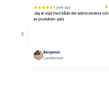
1 year ago
itet på
Jag är nöjd med både det administrativa och
nan köp!
av produkten själv.
Benjamin
Landskrona
Page 1 of 15