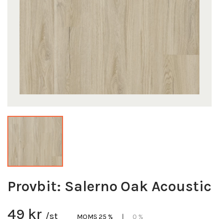
Provbit: Salerno Oak Acoustic
49 kr
/st
MOMS 25 %
|
0 %