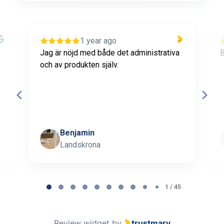
1 year ago
Jag är nöjd med både det administrativa
B
och av produkten själv.
Benjamin
Landskrona
Page 1 of 45
1 / 45
Review widget
by
trustmary