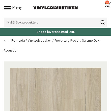
0
Meny
Snabb leverans med DHL
Framsida
/
Vinylgolvbutiken
/
Provbitar
/
Provbit: Salerno Oak
Acoustic