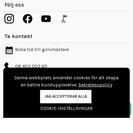
Följ oss
Ta kontakt
Boka tid till golvmästare
08 403 003 60
info@vinylgolvbutiken.se
Denna webbplats använder cookies för att skapa
en bättre kundupplevelse.
Sekretesspolicy
Kontaktuppgifter
JAG ACCEPTERAR ALLA
Nordic Floors Oy
COOKIE-INSTÄLLNINGAR
Pajakuja 7, 62100 Lapua
Finland