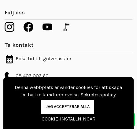
Följ oss
Ta kontakt
Boka tid till golvmästare
08 403 003 60
info@vinylgolvbutiken.se
Denna webbplats använder cookies för att skapa
en bättre kundupplevelse.
Sekretesspolicy
Kontaktuppgifter
JAG ACCEPTERAR ALLA
Nordic Floors Oy
COOKIE-INSTÄLLNINGAR
Pajakuja 7, 62100 Lapua
Finland