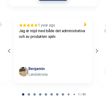
1 year ago
Jag är nöjd med både det administrativa
B
och av produkten själv.
Benjamin
Landskrona
Page 1 of 45
1 / 45