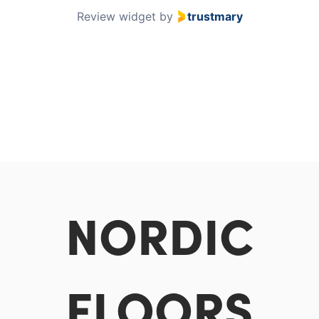
Review widget
by
trustmary
NORDIC
FLOORS