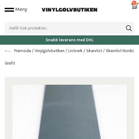
0
Meny
Snabb leverans med DHL
Framsida
/
Vinylgolvbutiken
/
Listverk
/
Skarvlist
/
Skarvlist Nordic
Grafit