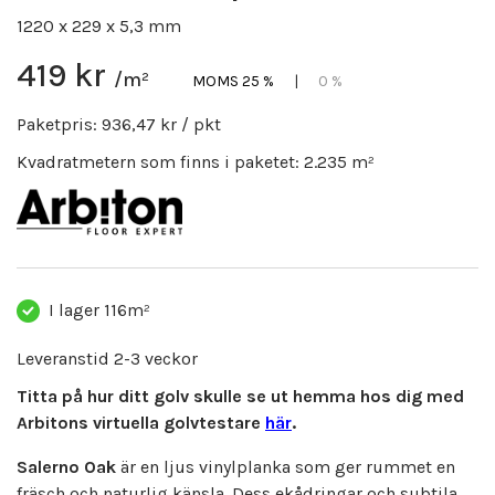
1220 x 229 x 5,3 mm
419 kr
/m²
MOMS 25 %
|
0 %
Paketpris:
936,47 kr
/ pkt
Kvadratmetern som finns i paketet:
2.235
m²
I lager
116m²
Leveranstid 2-3 veckor
Titta på hur ditt golv skulle se ut hemma hos dig med
Arbitons virtuella golvtestare
här
.
Salerno Oak
är en ljus vinylplanka som ger rummet en
fräsch och naturlig känsla. Dess ekådringar och subtila