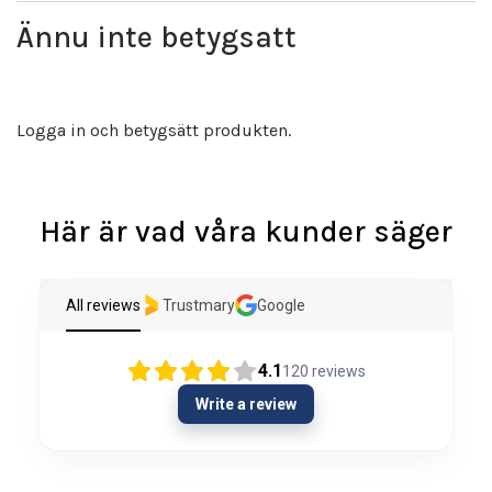
Ännu inte betygsatt
Logga in och betygsätt produkten.
Här är vad våra kunder säger
All reviews
Trustmary
Google
4.1
120
reviews
Write a review