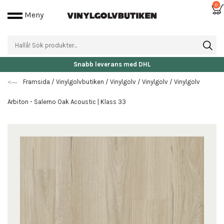
0
Meny
Snabb leverans med DHL
Framsida
/
Vinylgolvbutiken
/
Vinylgolv
/
Vinylgolv
/
Vinylgolv
Arbiton - Salerno Oak Acoustic | Klass 33