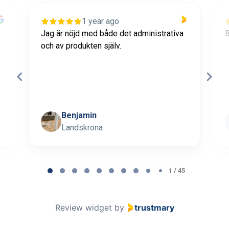
1 year ago
Jag är nöjd med både det administrativa
B
och av produkten själv.
Benjamin
Landskrona
Page 1 of 45
1 / 45
Review widget
by
trustmary