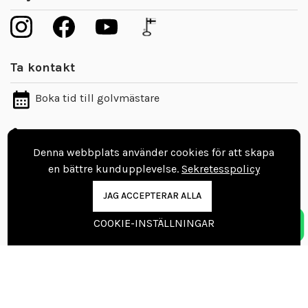
Ta kontakt
Boka tid till golvmästare
08 403 003 60
Denna webbplats använder cookies för att skapa
info@vinylgolvbutiken.se
en bättre kundupplevelse.
Sekretesspolicy
Kontaktuppgifter
JAG ACCEPTERAR ALLA
Nordic Floors Oy
COOKIE-INSTÄLLNINGAR
Pajakuja 7, 62100 Lapua
Finland