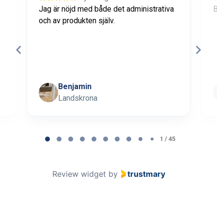
Jag är nöjd med både det administrativa
B
och av produkten själv.
Benjamin
Landskrona
Page 1 of 45
1 / 45
Review widget
by
trustmary