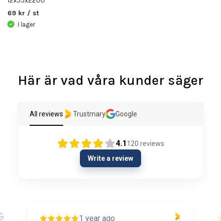
12x55x2200
69 kr / st
I lager
Här är vad våra kunder säger
All reviews
Trustmary
Google
4.1
120
reviews
Write a review
1 year ago