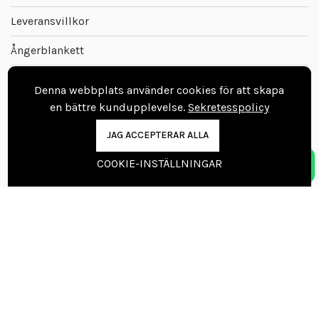
Leveransvillkor
Ångerblankett
Denna webbplats använder cookies för att skapa
Följ oss
en bättre kundupplevelse.
Sekretesspolicy
JAG ACCEPTERAR ALLA
COOKIE-INSTÄLLNINGAR
Ta kontakt
Boka tid till golvmästare
08 403 003 60
info@vinylgolvbutiken.se
Kontaktuppgifter