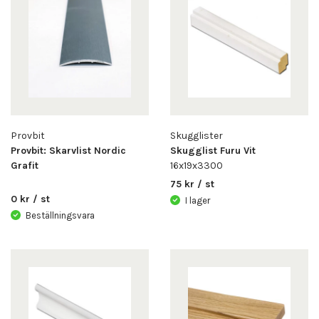
Provbit
Skugglister
Provbit: Skarvlist Nordic
Skugglist Furu Vit
Grafit
16x19x3300
75 kr / st
0 kr / st
I lager
Beställningsvara