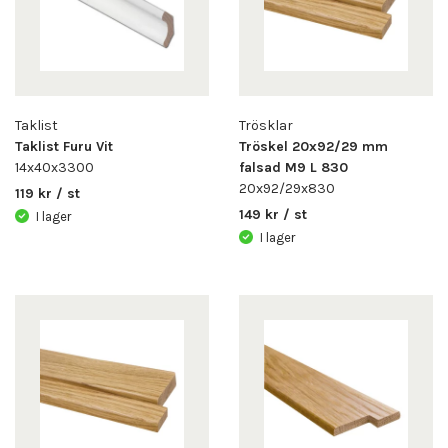
Taklist
Trösklar
Taklist Furu Vit
Tröskel 20x92/29 mm
14x40x3300
falsad M9 L 830
20x92/29x830
119 kr / st
149 kr / st
I lager
I lager