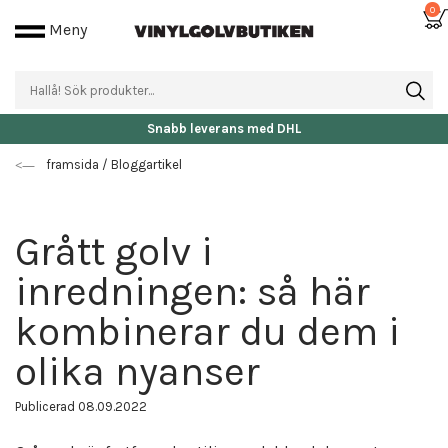
0
Meny
Fri frakt då beställningen är över 25.000 kr
framsida
/
Bloggartikel
Grått golv i
inredningen: så här
kombinerar du dem i
olika nyanser
Publicerad 08.09.2022