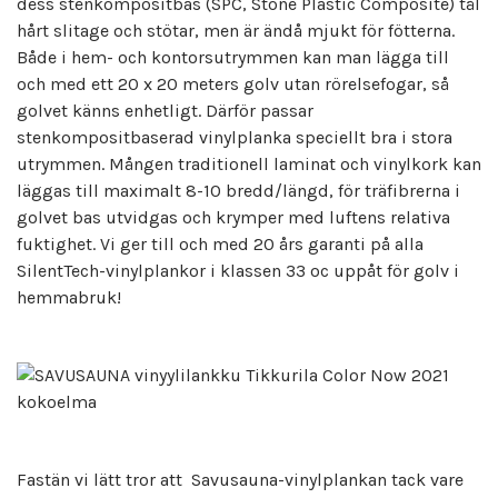
dess stenkompositbas (SPC, Stone Plastic Composite) tål
hårt slitage och stötar, men är ändå mjukt för fötterna.
Både i hem- och kontorsutrymmen kan man lägga till
och med ett 20 x 20 meters golv utan rörelsefogar, så
golvet känns enhetligt. Därför passar
stenkompositbaserad vinylplanka speciellt bra i stora
utrymmen. Mången traditionell laminat och vinylkork kan
läggas till maximalt 8-10 bredd/längd, för träfibrerna i
golvet bas utvidgas och krymper med luftens relativa
fuktighet. Vi ger till och med 20 års garanti på alla
SilentTech-vinylplankor i klassen 33 oc uppåt för golv i
hemmabruk!
Fastän vi lätt tror att Savusauna-vinylplankan tack vare