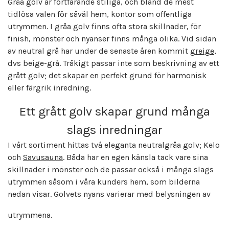
Gråa golv är fortfarande stiliga, och bland de mest
tidlösa valen för såväl hem, kontor som offentliga
utrymmen. I gråa golv finns ofta stora skillnader, för
finish, mönster och nyanser finns många olika. Vid sidan
av neutral grå har under de senaste åren kommit
greige
,
dvs beige-grå. Tråkigt passar inte som beskrivning av ett
grått golv; det skapar en perfekt grund för harmonisk
eller färgrik inredning.
Ett grått golv skapar grund många
slags inredningar
I vårt sortiment hittas två eleganta neutralgråa golv; Kelo
och
Savusauna
. Båda har en egen känsla tack vare sina
skillnader i mönster och de passar också i många slags
utrymmen såsom i våra kunders hem, som bilderna
nedan visar. Golvets nyans varierar med belysningen av
utrymmena.