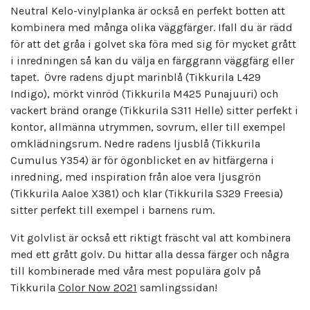
Neutral Kelo-vinylplanka är också en perfekt botten att
kombinera med många olika väggfärger. Ifall du är rädd
för att det gråa i golvet ska föra med sig för mycket grått
i inredningen så kan du välja en färggrann väggfärg eller
tapet. Övre radens djupt marinblå (Tikkurila L429
Indigo), mörkt vinröd (Tikkurila M425 Punajuuri) och
vackert bränd orange (Tikkurila S311 Helle) sitter perfekt i
kontor, allmänna utrymmen, sovrum, eller till exempel
omklädningsrum. Nedre radens ljusblå (Tikkurila
Cumulus Y354) är för ögonblicket en av hitfärgerna i
inredning, med inspiration från aloe vera ljusgrön
(Tikkurila Aaloe X381) och klar (Tikkurila S329 Freesia)
sitter perfekt till exempel i barnens rum.
Vit golvlist är också ett riktigt fräscht val att kombinera
med ett grått golv. Du hittar alla dessa färger och några
till kombinerade med våra mest populära golv på
Tikkurila
Color Now 2021
samlingssidan!