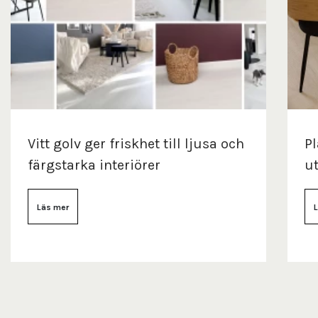
Vitt golv ger friskhet till ljusa och
Pl
färgstarka interiörer
ut
Läs mer