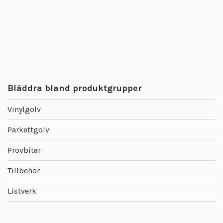
Bläddra bland produktgrupper
Vinylgolv
Parkettgolv
Provbitar
Tillbehör
Listverk