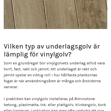
Vilken typ av underlagsgolv är
lämplig för vinylgolv?
Som en grundregel bör vinylgolvets underlag alltid vara
torrt, fast, rakt och jämnt. Att underlaget är rakt och
jämnt spelar en viktig roll i hur hållfasta plankornas
fogar är när användningsåren är många och årstiderna
varierar.
I praktiken kan vinylgolv installeras på åtminstone
betong, plastmatta, trä- eller plattgolv, klinkergolv, kork
eller linoleum. Lyckligtvis kan man ofta undvika att riva