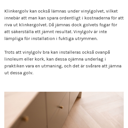
Klinkergolv kan också lämnas under vinylgolvet, vilket
innebär att man kan spara ordentligt i kostnaderna för att
riva ut klinkergolvet. Då jämnas dock golvets fogar för
att säkerställa ett jämnt resultat. Vinylgolv är inte
lämpliga för installation i fuktiga utrymmen.
Trots att vinylgolv bra kan installeras också ovanpå
linoleum eller kork, kan dessa ojämna underlag i
praktiken vara en utmaning, och det är svårare att jämna
ut dessa golv.