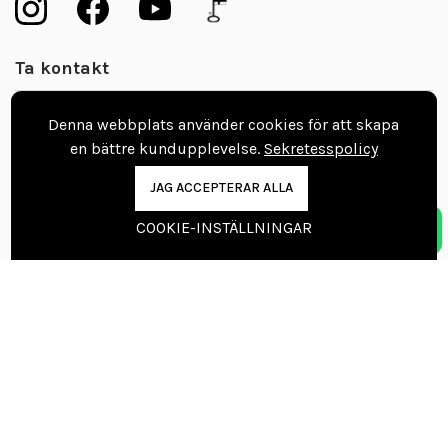
Ta kontakt
Boka tid till golvmästare
Denna webbplats använder cookies för att skapa
en bättre kundupplevelse.
Sekretesspolicy
08 403 003 60
JAG ACCEPTERAR ALLA
info@vinylgolvbutiken.se
COOKIE-INSTÄLLNINGAR
Kontaktuppgifter
Nordic Floors Oy
Pajakuja 7, 62100 Lapua
Finland