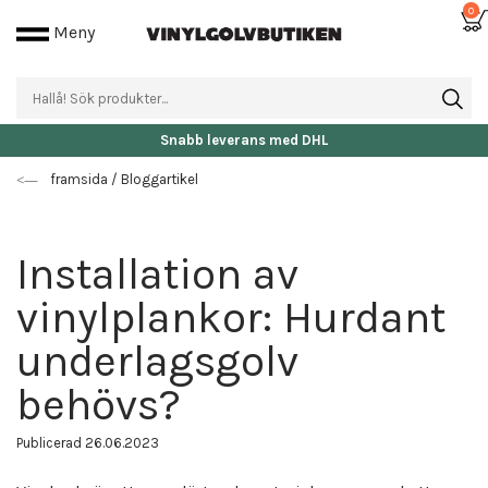
0
Meny
Fri frakt då beställningen är över 25.000 kr
framsida
/
Bloggartikel
Installation av
vinylplankor: Hurdant
underlagsgolv
behövs?
Publicerad 26.06.2023