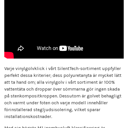
Varje vinylgolvklick i vårt SilentTech-sortiment uppfyller
perfekt dessa kriterier; dess polyuretanyta är mycket lätt
att ta hand om; alla vinylgolv i vårt sortiment är 100%
vattentäta och droppar över sömmarna gör ingen skada
på stenkompositkroppen. Dessutom är golvet behagligt
och varmt under foten och varje modell innehåller
förinstallerad stegljudsisolering, vilket sparar
installationskostnader.
Med sin högsta M1 inomhusluft klassificering är