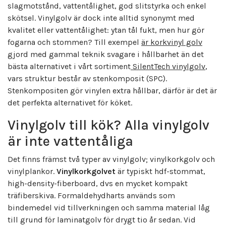
slagmotstånd, vattentålighet, god slitstyrka och enkel
skötsel. Vinylgolv är dock inte alltid synonymt med
kvalitet eller vattentålighet: ytan tål fukt, men hur gör
fogarna och stommen? Till exempel
är korkvinyl golv
gjord med gammal teknik svagare i hållbarhet än det
bästa alternativet i vårt sortiment
SilentTech vinylgolv
,
vars struktur består av stenkomposit (SPC).
Stenkompositen gör vinylen extra hållbar, därför är det är
det perfekta alternativet för köket.
Vinylgolv till kök? Alla vinylgolv
är inte vattentåliga
Det finns främst två typer av vinylgolv; vinylkorkgolv och
vinylplankor.
Vinylkorkgolvet
är typiskt hdf-stommat,
high-density-fiberboard, dvs en mycket kompakt
träfiberskiva. Formaldehydharts används som
bindemedel vid tillverkningen och samma material låg
till grund för laminatgolv för drygt tio år sedan. Vid