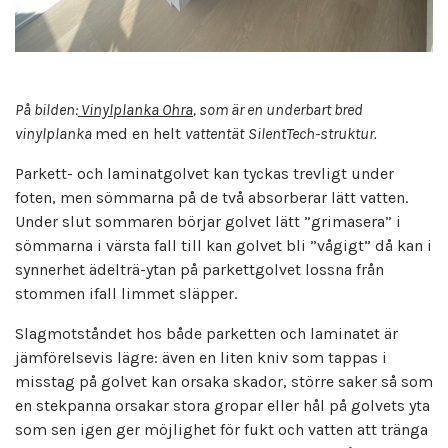
På bilden:
Vinylplanka Ohra
, som är en underbart bred
vinylplanka
med en helt
vattentät
SilentTech-struktur.
Parkett- och laminatgolvet kan tyckas trevligt under
foten, men sömmarna på de två absorberar lätt vatten.
Under slut sommaren börjar golvet lätt ”grimasera” i
sömmarna i värsta fall till kan golvet bli ”vågigt” då kan i
synnerhet ädelträ-ytan på parkettgolvet lossna från
stommen ifall limmet släpper.
Slagmotståndet hos både parketten och laminatet är
jämförelsevis lägre: även en liten kniv som tappas i
misstag på golvet kan orsaka skador, större saker så som
en stekpanna orsakar stora gropar eller hål på golvets yta
som sen igen ger möjlighet för fukt och vatten att tränga