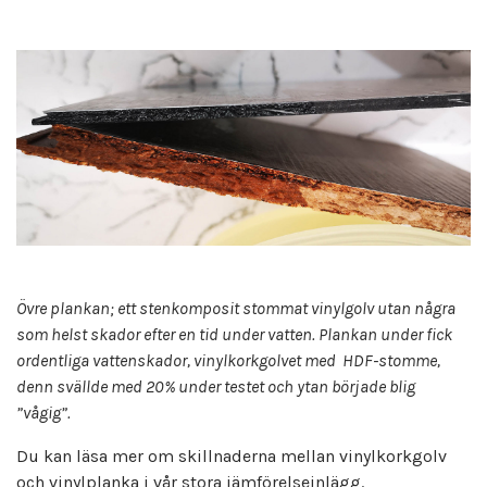
Övre plankan; ett stenkomposit stommat vinylgolv utan några
som helst skador efter en tid under vatten. Plankan under fick
ordentliga vattenskador, vinylkorkgolvet med HDF-stomme,
denn svällde med 20% under testet och ytan började blig
”vågig”.
Du kan läsa mer om skillnaderna mellan vinylkorkgolv
och
vinylplanka i vår stora jämförelseinlägg.