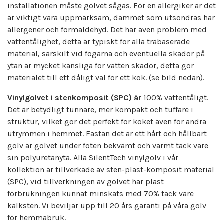
installationen måste golvet sågas. För en allergiker är det
är viktigt vara uppmärksam, dammet som utsöndras har
allergener och formaldehyd. Det har även problem med
vattentålighet, detta är typiskt för alla träbaserade
material, särskilt vid fogarna och eventuella skador på
ytan är mycket känsliga för vatten skador, detta gör
materialet till ett dåligt val för ett kök. (se bild nedan).
Vinylgolvet i stenkomposit (SPC) är
100% vattentåligt.
Det är betydligt tunnare, mer kompakt och tuffare i
struktur, vilket gör det perfekt för köket även för andra
utrymmen i hemmet. Fastän det är ett hårt och hållbart
golv är golvet under foten bekvämt och varmt tack vare
sin polyuretanyta. Alla SilentTech vinylgolv i vår
kollektion är tillverkade av sten-plast-komposit material
(SPC), vid tillverkningen av golvet har plast
förbrukningen kunnat minskats med 70% tack vare
kalksten. Vi beviljar upp till 20 års garanti på våra golv
för hemmabruk.