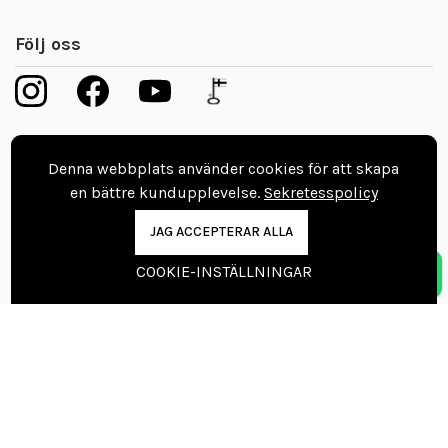
Följ oss
Ta kontakt
Denna webbplats använder cookies för att skapa
en bättre kundupplevelse.
Sekretesspolicy
Boka tid till golvmästare
JAG ACCEPTERAR ALLA
08 403 003 60
COOKIE-INSTÄLLNINGAR
info@vinylgolvbutiken.se
Kontaktuppgifter
Nordic Floors Oy
Pajakuja 7, 62100 Lapua
Finland