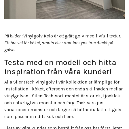
På bilden:
Vinylgolv Kelo ä
r
ett grått
golv med livfull
textur.
Ett bra val för köket, smuts eller
smulor syns inte direkt på
golvet.
Testa med en modell och hitta
inspiration från våra kunder!
Alla SilentTech vinylgolv i vår kollektion är lämpliga för
installation i köket, eftersom den enda skillnaden mellan
vinylgolven i SilentTech-sortimentet är storlek, tjocklek
och naturligtvis mönster och färg. Tack vare just
variationer i mönster och färger så hittar du lätt ett golv
som passar in i ditt kök och hem.
Flera av våra kunder som beställt från oss har först
letat