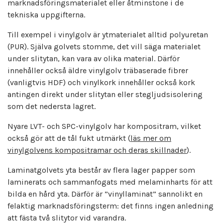
marknadsföringsmaterialet eller åtminstone i de
tekniska uppgifterna.
Till exempel i vinylgolv är ytmaterialet alltid polyuretan
(PUR). Själva golvets stomme, det vill säga materialet
under slitytan, kan vara av olika material. Därför
innehåller också äldre vinylgolv träbaserade fibrer
(vanligtvis HDF) och vinylkork innehåller också kork
antingen direkt under slitytan eller stegljudsisolering
som det nedersta lagret.
Nyare LVT- och SPC-vinylgolv har kompositram, vilket
också gör att de tål fukt utmärkt (
läs mer om
vinylgolvens kompositramar och deras skillnader
).
Laminatgolvets yta består av flera lager papper som
laminerats och sammanfogats med melaminharts för att
bilda en hård yta. Därför är ”vinyllaminat” sannolikt en
felaktig marknadsföringsterm: det finns ingen anledning
att fästa två slitytor vid varandra.