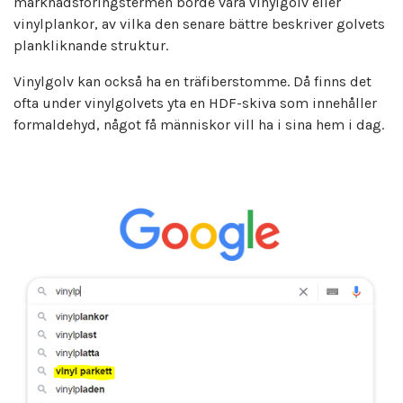
marknadsföringstermen borde vara vinylgolv eller
vinylplankor, av vilka den senare bättre beskriver golvets
plankliknande struktur.
Vinylgolv kan också ha en träfiberstomme. Då finns det
ofta under vinylgolvets yta en HDF-skiva som innehåller
formaldehyd, något få människor vill ha i sina hem i dag.