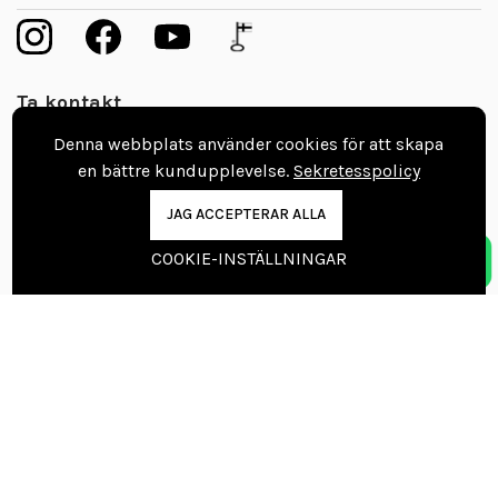
Ta kontakt
Denna webbplats använder cookies för att skapa
Boka tid till golvmästare
en bättre kundupplevelse.
Sekretesspolicy
08 403 003 60
JAG ACCEPTERAR ALLA
info@vinylgolvbutiken.se
COOKIE-INSTÄLLNINGAR
Kontaktuppgifter
Nordic Floors Oy
Pajakuja 7, 62100 Lapua
Finland