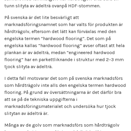
tunn slityta av ädelträ ovanpå HDF-stommen.
På svenska är det lite besvärligt att
marknadsföringsnamnet som har valts för produkten är
hårdträgolv, eftersom det lätt kan förväxlas med den
engelska termen ”hardwood flooring”. Det som på
engelska kallas ”hardwood flooring” avser oftast att hela
plankan är av ädelträ, medan ”engineered hardwood
flooring” har en parkettliknande i struktur med 2–3 mm
tjock slityta av ädelträ.
I detta fall motsvarar det som på svenska marknadsförs
som hårdträgolv inte alls den engelska termen hardwood
flooring. På grund av översättningarna är det därför bra
att se på de tekniska uppgifterna i
marknadsföringsmaterialet och undersöka hur tjock
slitytan av ädelträ är.
Många av de golv som marknadsförs som hårdträgolv