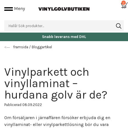
0
Meny
Fri frakt då beställningen är över 25.000 kr
framsida
/
Bloggartikel
Vinylparkett och
vinyllaminat –
hurdana golv är de?
Publicerad 08.09.2022
Om försäljaren i järnaffären försöker erbjuda dig en
vinyllaminat- eller vinylparkettlösning bör du vara