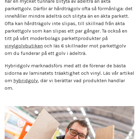
har en mycket tunnare slityta av ädelträ än äkta
parkettgolv. Därför är hårdträgolv ofta så förmånliga: det
innehåller mindre ädelträ och slityta än en äkta parkett.
Ofta kan hårdträgolv inte slipas, till skillnad från äkta
parkettgolv som kan slipas ett par gånger. Ta också en
titt på vårt moderbolags parkettprodukter på
vinylgolvbutiken
och läs 6 skillnader mot parkettgolv
om du funderar på ett golv i ädelträ.
Hybridgolv marknadsförs med att de förenar de bästa
sidorna av laminatets träaktighet och vinyl. Läs vår artikel
om
hybridgolv
, där vi berättar vad produkten handlar
om.